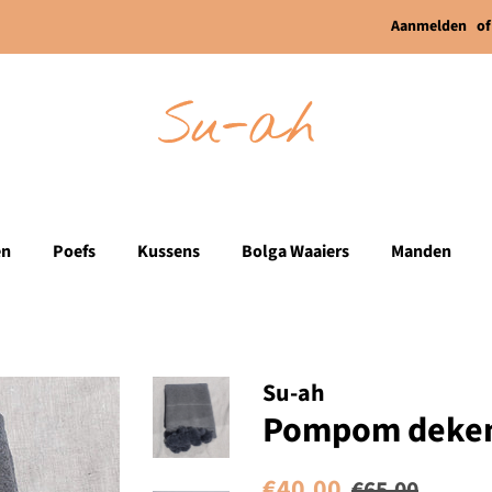
Aanmelden
of
en
Poefs
Kussens
Bolga Waaiers
Manden
Su-ah
Pompom deken 
Normale
Aanbiedingsprijs
€40,00
€65,00