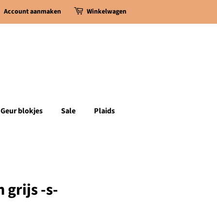
Account aanmaken
Winkelwagen
Geur blokjes
Sale
Plaids
grijs -s-