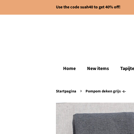
Use the code suah40 to get 40% off!
Home
New items
Tapijt
›
Startpagina
Pompom deken grijs -s-